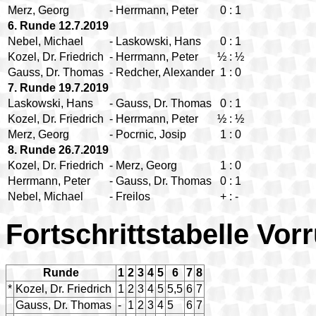
Merz, Georg
-
Herrmann, Peter
0
:
1
6. Runde 12.7.2019
Nebel, Michael
-
Laskowski, Hans
0
:
1
Kozel, Dr. Friedrich
-
Herrmann, Peter
½
:
½
Gauss, Dr. Thomas
-
Redcher, Alexander
1
:
0
7. Runde 19.7.2019
Laskowski, Hans
-
Gauss, Dr. Thomas
0
:
1
Kozel, Dr. Friedrich
-
Herrmann, Peter
½
:
½
Merz, Georg
-
Pocrnic, Josip
1
:
0
8. Runde 26.7.2019
Kozel, Dr. Friedrich
-
Merz, Georg
1
:
0
Herrmann, Peter
-
Gauss, Dr. Thomas
0
:
1
Nebel, Michael
-
Freilos
+
:
-
Fortschrittstabelle Vor
Runde
1
2
3
4
5
6
7
8
*
Kozel, Dr. Friedrich
1
2
3
4
5
5,5
6
7
Gauss, Dr. Thomas
-
1
2
3
4
5
6
7