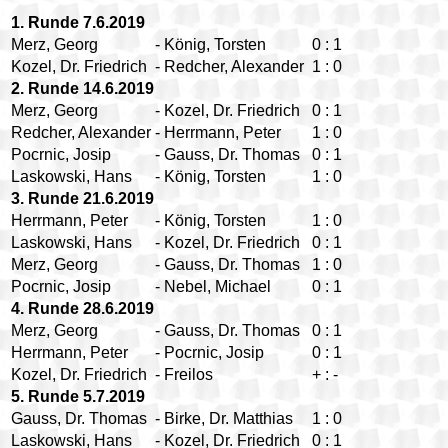
1. Runde 7.6.2019
Merz, Georg
-
König, Torsten
0
:
1
Kozel, Dr. Friedrich
-
Redcher, Alexander
1
:
0
2. Runde 14.6.2019
Merz, Georg
-
Kozel, Dr. Friedrich
0
:
1
Redcher, Alexander
-
Herrmann, Peter
1
:
0
Pocrnic, Josip
-
Gauss, Dr. Thomas
0
:
1
Laskowski, Hans
-
König, Torsten
1
:
0
3. Runde 21.6.2019
Herrmann, Peter
-
König, Torsten
1
:
0
Laskowski, Hans
-
Kozel, Dr. Friedrich
0
:
1
Merz, Georg
-
Gauss, Dr. Thomas
1
:
0
Pocrnic, Josip
-
Nebel, Michael
0
:
1
4. Runde 28.6.2019
Merz, Georg
-
Gauss, Dr. Thomas
0
:
1
Herrmann, Peter
-
Pocrnic, Josip
0
:
1
Kozel, Dr. Friedrich
-
Freilos
+
:
-
5. Runde 5.7.2019
Gauss, Dr. Thomas
-
Birke, Dr. Matthias
1
:
0
Laskowski, Hans
-
Kozel, Dr. Friedrich
0
:
1