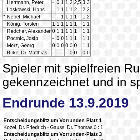
Herrmann, Peter
-
0
1
1
2
2,5
3
3
Laskowski, Hans
-
1
1
1
1
2
2
2
*
Nebel, Michael
-
-
1
1
1
1
1
2
König, Torsten
1
1
1
1
1
1
1
1
Redcher, Alexander
0
1
1
1
1
1
1
1
Pocrnic, Josip
-
0
0
1
1
1
1
1
Merz, Georg
0
0
0
0
0
0
1
1
Birke, Dr. Matthias
-
-
-
-
0
0
0
0
Spieler mit spielfreien 
gekennzeichnet und in s
Endrunde 13.9.2019
Entscheidungsblitz um Vorrunden-Platz 1
Kozel, Dr. Friedrich
-
Gauss, Dr. Thomas
0
:
1
Entscheidungsblitz um Vorrunden-Platz 3