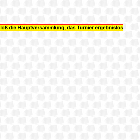
loß die Hauptversammlung, das Turnier ergebnislos