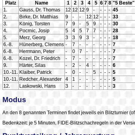
Platz
Name
1
2
3
4
5
6
7
8
"5 Beste"
1.
Gauss, Dr. Thomas
12
12
12
9
-
-
-
-
45
2.
Birke, Dr. Matthias
9
-
-
12
12
-
-
-
33
3.
König, Torsten
7
9
-
5
9
-
-
-
30
4.
Pocrnic, Josip
5
4
5
7
7
-
-
-
28
5.
Merz, Georg
3
3
9
3
-
-
-
-
18
6.-8.
Hünerberg, Clemens
-
7
-
-
-
-
-
-
7
6.-8.
Herrmann, Peter
-
0
7
-
-
-
-
-
7
6.-8.
Kozel, Dr. Friedrich
-
7
-
-
-
-
-
-
7
9.
Härter, Silas
-
2
-
4
-
-
-
-
6
10.-11.
Klaiber, Patrick
-
0
-
-
5
-
-
-
5
10.-11.
Redcher, Alexander
4
1
-
-
-
-
-
-
5
12.
Laskowski, Hans
3
-
-
-
-
-
-
-
3
Modus
An den 8 genannten Terminen findet jeweils ein Blitzturnier (of
Bedenkzeit: je 5 Minuten, FIDE-Blitzschachregeln in der Versio