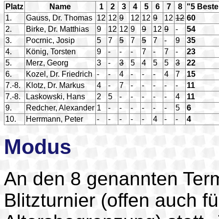
Platz
Name
1
2
3
4
5
6
7
8
"5 Beste
1.
Gauss, Dr. Thomas
12
12
9
12
12
9
12
12
60
2.
Birke, Dr. Matthias
9
12
12
9
9
12
9
-
54
3.
Pocrnic, Josip
5
7
5
7
5
7
-
9
35
4.
König, Torsten
9
-
-
-
7
-
7
-
23
5.
Merz, Georg
3
-
3
5
4
5
5
3
22
6.
Kozel, Dr. Friedrich
-
-
4
-
-
-
4
7
15
7.-8.
Klotz, Dr. Markus
4
-
7
-
-
-
-
-
11
7.-8.
Laskowski, Hans
2
5
-
-
-
-
-
4
11
9.
Redcher, Alexander
1
-
-
-
-
-
-
5
6
10.
Herrmann, Peter
-
-
-
-
-
4
-
-
4
Modus
An den 8 genannten Termi
Blitzturnier (offen auch f