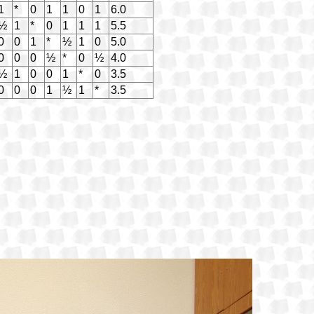
1
*
0
1
1
0
1
6.0
½
1
*
0
1
1
1
5.5
0
0
1
*
½
1
0
5.0
0
0
0
½
*
0
½
4.0
½
1
0
0
1
*
0
3.5
0
0
0
1
½
1
*
3.5