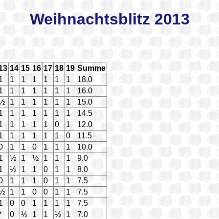
Weihnachtsblitz 2013
13
14
15
16
17
18
19
Summe
1
1
1
1
1
1
1
18.0
1
1
1
1
1
1
1
16.0
½
1
1
1
1
1
1
15.0
1
1
1
1
1
1
1
14.5
1
1
1
1
1
0
1
12.0
1
1
1
1
1
1
0
11.5
0
1
1
0
1
1
1
10.0
1
½
1
½
1
1
1
9.0
1
½
1
1
0
1
1
8.0
0
1
1
1
0
1
1
7.5
½
1
1
0
0
1
1
7.5
1
0
0
1
1
1
1
7.5
*
0
½
1
1
½
1
7.0