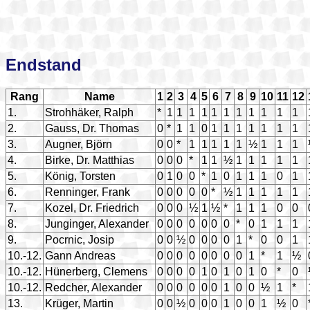
Endstand
Rang
Name
1
2
3
4
5
6
7
8
9
10
11
12
1.
Strohhäker, Ralph
*
1
1
1
1
1
1
1
1
1
1
1
2.
Gauss, Dr. Thomas
0
*
1
1
0
1
1
1
1
1
1
1
3.
Augner, Björn
0
0
*
1
1
1
1
1
½
1
1
1
4.
Birke, Dr. Matthias
0
0
0
*
1
1
½
1
1
1
1
1
5.
König, Torsten
0
1
0
0
*
1
0
1
1
1
0
1
6.
Renninger, Frank
0
0
0
0
0
*
½
1
1
1
1
1
7.
Kozel, Dr. Friedrich
0
0
0
½
1
½
*
1
1
1
0
0
8.
Junginger, Alexander
0
0
0
0
0
0
0
*
0
1
1
1
9.
Pocrnic, Josip
0
0
½
0
0
0
0
1
*
0
0
1
10.-12.
Gann Andreas
0
0
0
0
0
0
0
0
1
*
1
½
10.-12.
Hünerberg, Clemens
0
0
0
0
1
0
1
0
1
0
*
0
10.-12.
Redcher, Alexander
0
0
0
0
0
0
1
0
0
½
1
*
13.
Krüger, Martin
0
0
½
0
0
0
1
0
0
1
½
0