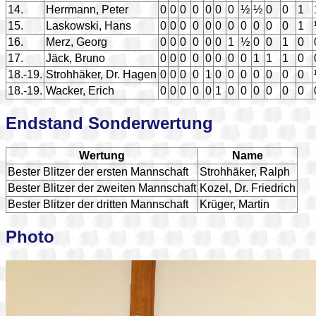
14.
Herrmann, Peter
0
0
0
0
0
0
0
½
½
0
0
1
15.
Laskowski, Hans
0
0
0
0
0
0
0
0
0
0
0
1
16.
Merz, Georg
0
0
0
0
0
0
1
½
0
0
1
0
17.
Jäck, Bruno
0
0
0
0
0
0
0
0
1
1
1
0
18.-19.
Strohhäker, Dr. Hagen
0
0
0
0
1
0
0
0
0
0
0
0
18.-19.
Wacker, Erich
0
0
0
0
0
1
0
0
0
0
0
0
Endstand Sonderwertung
Wertung
Name
Bester Blitzer der ersten Mannschaft
Strohhäker, Ralph
Bester Blitzer der zweiten Mannschaft
Kozel, Dr. Friedrich
Bester Blitzer der dritten Mannschaft
Krüger, Martin
Photo