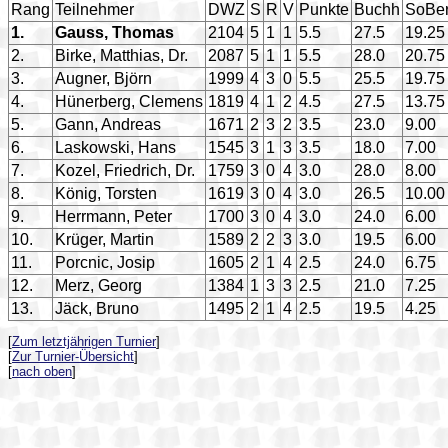
Rang
Teilnehmer
DWZ
S
R
V
Punkte
Buchh
SoBe
1.
Gauss, Thomas
2104
5
1
1
5.5
27.5
19.25
2.
Birke, Matthias, Dr.
2087
5
1
1
5.5
28.0
20.75
3.
Augner, Björn
1999
4
3
0
5.5
25.5
19.75
4.
Hünerberg, Clemens
1819
4
1
2
4.5
27.5
13.75
5.
Gann, Andreas
1671
2
3
2
3.5
23.0
9.00
6.
Laskowski, Hans
1545
3
1
3
3.5
18.0
7.00
7.
Kozel, Friedrich, Dr.
1759
3
0
4
3.0
28.0
8.00
8.
König, Torsten
1619
3
0
4
3.0
26.5
10.00
9.
Herrmann, Peter
1700
3
0
4
3.0
24.0
6.00
10.
Krüger, Martin
1589
2
2
3
3.0
19.5
6.00
11.
Porcnic, Josip
1605
2
1
4
2.5
24.0
6.75
12.
Merz, Georg
1384
1
3
3
2.5
21.0
7.25
13.
Jäck, Bruno
1495
2
1
4
2.5
19.5
4.25
[
Zum letztjährigen Turnier
]
[
Zur Turnier-Übersicht
]
[
nach oben
]