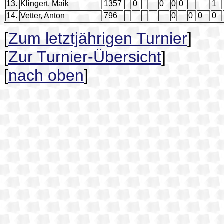
13.
Klingert, Maik
1357
0
0
0
0
1
14.
Vetter, Anton
796
0
0
0
0
[
Zum letztjährigen Turnier
]
[
Zur Turnier-Übersicht
]
[
nach oben
]