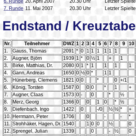
6. Runde
20. April 2007
20.30 Uhr
Letzter Spielt
7. Runde
11. Mai 2007
20.30 Uhr
Letzter Spielt
Endstand / Kreuztabe
Nr.
Teilnehmer
DWZ
1
2
3
4
5
6
7
8
9
10
1.
Gauss, Thomas
2091
*
0
1
1
1
1
1
1
2.
Augner, Björn
1939
1
*
0
½
1
+
1
3.
Birke, Matthias, Dr.
2080
0
1
*
1
1
1
1
4.
Gann, Andreas
1650
0
½
0
*
1
1
5.
Hünerberg, Clemens
1821
0
0
*
0
+/1
6.
König, Torsten
1587
0
0
0
*
1
+
7.
Augner, Claas
1573
0
-
0
*
½
8.
Merz, Georg
1366
0
0
1
0
*
½
9.
Diefenbach, Ingo
1422
0
-/0
½
½
*
+
10.
Herrmann, Peter
1706
0
-
-
*
11.
Strohhäker, Hagen, Dr.
1540
1
0
0
½
0
12.
Sprengel, Julian
1339
0
-
½
0