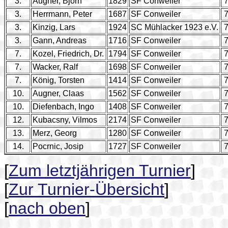
3.
Augner, Björn
1829
SF Conweiler
3.
Herrmann, Peter
1687
SF Conweiler
3.
Kinzig, Lars
1924
SC Mühlacker 1923 e.V.
3.
Gann, Andreas
1716
SF Conweiler
7.
Kozel, Friedrich, Dr.
1794
SF Conweiler
7.
Wacker, Ralf
1698
SF Conweiler
7.
König, Torsten
1414
SF Conweiler
10.
Augner, Claas
1562
SF Conweiler
10.
Diefenbach, Ingo
1408
SF Conweiler
12.
Kubacsny, Vilmos
2174
SF Conweiler
13.
Merz, Georg
1280
SF Conweiler
14.
Pocrnic, Josip
1727
SF Conweiler
[
Zum letztjährigen Turnier
]
[
Zur Turnier-Übersicht
]
[
nach oben
]