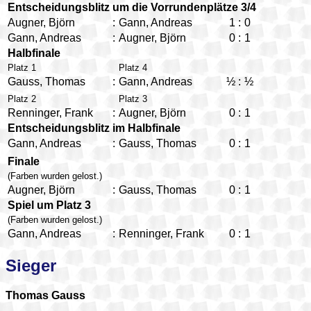
Entscheidungsblitz um die Vorrundenplätze 3/4
Augner, Björn
:
Gann, Andreas
1
:
0
Gann, Andreas
:
Augner, Björn
0
:
1
Halbfinale
Platz 1
Platz 4
Gauss, Thomas
:
Gann, Andreas
½
:
½
Platz 2
Platz 3
Renninger, Frank
:
Augner, Björn
0
:
1
Entscheidungsblitz im Halbfinale
Gann, Andreas
:
Gauss, Thomas
0
:
1
Finale
(Farben wurden gelost.)
Augner, Björn
:
Gauss, Thomas
0
:
1
Spiel um Platz 3
(Farben wurden gelost.)
Gann, Andreas
:
Renninger, Frank
0
:
1
Sieger
Thomas Gauss