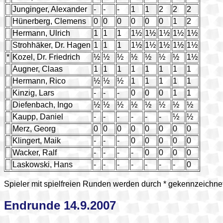
Junginger, Alexander
-
-
-
1
1
2
2
2
Hünerberg, Clemens
0
0
0
0
0
0
1
2
Hermann, Ulrich
1
1
1
1½
1½
1½
1½
1½
Strohhäker, Dr. Hagen
1
1
1
1½
1½
1½
1½
1½
*
Kozel, Dr. Friedrich
½
½
½
½
½
½
½
1½
Augner, Claas
1
1
1
1
1
1
1
1
Hermann, Rico
½
½
½
1
1
1
1
1
Kinzig, Lars
-
-
-
0
0
0
1
1
Diefenbach, Ingo
½
½
½
½
½
½
½
½
Kaupp, Daniel
-
-
-
-
-
-
½
½
Merz, Georg
0
0
0
0
0
0
0
0
Klingert, Maik
-
-
-
0
0
0
0
0
Wacker, Ralf
-
-
-
-
0
0
0
0
Laskowski, Hans
-
-
-
-
-
-
-
0
Spieler mit spielfreien Runden werden durch * gekennzeichne
Endrunde 14.9.2007