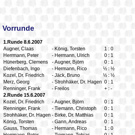
Vorrunde
1.Runde 8.6.2007
Augner, Claas
-
König, Torsten
1
:
0
Herrmann, Peter
-
Hermann, Ulrich
0
:
1
Hünerberg, Clemens
-
Augner, Björn
0
:
1
Diefenbach, Ingo
-
Hermann, Rico
½
:
½
Kozel, Dr. Friedrich
-
Jäck, Bruno
½
:
½
Merz, Georg
-
Strohhäker, Dr. Hagen
0
:
1
Renninger, Frank
-
Freilos
+
:
-
2.Runde 15.6.2007
Kozel, Dr. Friedrich
-
Augner, Björn
0
:
1
Renninger, Frank
-
Tiemann, Christoph
0
:
1
Strohhäker, Dr. Hagen
-
Birke, Dr. Matthias
0
:
1
König, Torsten
-
Gann, Andreas
0
:
1
Gauss, Thomas
-
Hermann, Rico
1
:
0
Herrmann, Peter
-
Tiemann, Tobias
0
:
1