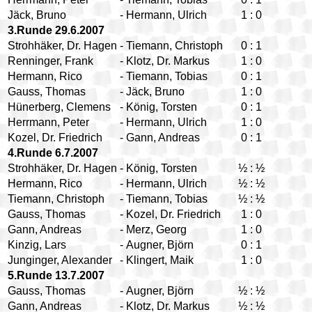
Jäck, Bruno
-
Hermann, Ulrich
1
:
0
3.Runde 29.6.2007
Strohhäker, Dr. Hagen
-
Tiemann, Christoph
0
:
1
Renninger, Frank
-
Klotz, Dr. Markus
1
:
0
Hermann, Rico
-
Tiemann, Tobias
0
:
1
Gauss, Thomas
-
Jäck, Bruno
1
:
0
Hünerberg, Clemens
-
König, Torsten
0
:
1
Herrmann, Peter
-
Hermann, Ulrich
1
:
0
Kozel, Dr. Friedrich
-
Gann, Andreas
0
:
1
4.Runde 6.7.2007
Strohhäker, Dr. Hagen
-
König, Torsten
½
:
½
Hermann, Rico
-
Hermann, Ulrich
½
:
½
Tiemann, Christoph
-
Tiemann, Tobias
½
:
½
Gauss, Thomas
-
Kozel, Dr. Friedrich
1
:
0
Gann, Andreas
-
Merz, Georg
1
:
0
Kinzig, Lars
-
Augner, Björn
0
:
1
Junginger, Alexander
-
Klingert, Maik
1
:
0
5.Runde 13.7.2007
Gauss, Thomas
-
Augner, Björn
½
:
½
Gann, Andreas
-
Klotz, Dr. Markus
½
:
½