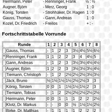
Herrmann, Peter
-
Renninger, Frank
½
:
½
Augner, Björn
-
Merz, Georg
1
:
0
König, Torsten
-
Strohhäker, Dr. Hagen
1
:
0
Gauss, Thomas
-
Gann, Andreas
1
:
0
Kozel, Dr. Friedrich
-
Freilos
+
:
-
Fortschrittstabelle Vorrunde
Runde
1
2
3
4
5
6
7
8
Gauss, Thomas
-
1
2
3
3½
4½
5½
6½
*
Renninger, Frank
1
1
2
2
3
4
4½
5
Gann, Andreas
-
1
2
3
3½
3½
4½
4½
Augner, Björn
1
2
2
3
3½
3½
3½
4½
Tiemann, Christoph
-
1
2
2½
2½
2½
3½
3½
Jäck, Bruno
½
1½
1½
1½
2½
2½
3
3
König, Torsten
0
0
1
1½
1½
1½
2
3
Tiemann, Tobias
-
1
2
2½
2½
2½
2½
2½
Herrmann, Peter
0
0
1
1
1
2
2
2½
Klotz, Dr. Markus
-
-
0
0
½
1½
1½
2½
Birke, Dr. Matthias
-
1
1
1
1
2
2
2