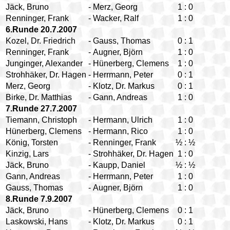
Jäck, Bruno
-
Merz, Georg
1
:
0
Renninger, Frank
-
Wacker, Ralf
1
:
0
6.Runde 20.7.2007
Kozel, Dr. Friedrich
-
Gauss, Thomas
0
:
1
Renninger, Frank
-
Augner, Björn
1
:
0
Junginger, Alexander
-
Hünerberg, Clemens
1
:
0
Strohhäker, Dr. Hagen
-
Herrmann, Peter
0
:
1
Merz, Georg
-
Klotz, Dr. Markus
0
:
1
Birke, Dr. Matthias
-
Gann, Andreas
1
:
0
7.Runde 27.7.2007
Tiemann, Christoph
-
Hermann, Ulrich
1
:
0
Hünerberg, Clemens
-
Hermann, Rico
1
:
0
König, Torsten
-
Renninger, Frank
½
:
½
Kinzig, Lars
-
Strohhäker, Dr. Hagen
1
:
0
Jäck, Bruno
-
Kaupp, Daniel
½
:
½
Gann, Andreas
-
Herrmann, Peter
1
:
0
Gauss, Thomas
-
Augner, Björn
1
:
0
8.Runde 7.9.2007
Jäck, Bruno
-
Hünerberg, Clemens
0
:
1
Laskowski, Hans
-
Klotz, Dr. Markus
0
:
1