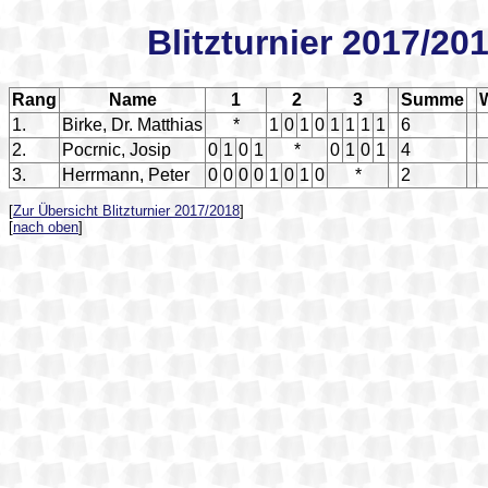
Blitzturnier 2017/20
Rang
Name
1
2
3
Summe
1.
Birke, Dr. Matthias
*
1
0
1
0
1
1
1
1
6
2.
Pocrnic, Josip
0
1
0
1
*
0
1
0
1
4
3.
Herrmann, Peter
0
0
0
0
1
0
1
0
*
2
[
Zur Übersicht Blitzturnier 2017/2018
]
[
nach oben
]