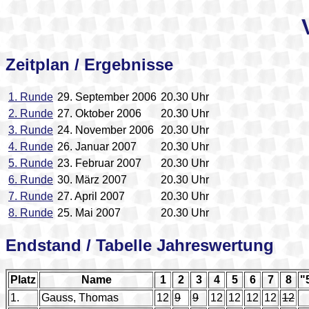
Zeitplan / Ergebnisse
1. Runde
29. September 2006
20.30 Uhr
2. Runde
27. Oktober 2006
20.30 Uhr
3. Runde
24. November 2006
20.30 Uhr
4. Runde
26. Januar 2007
20.30 Uhr
5. Runde
23. Februar 2007
20.30 Uhr
6. Runde
30. März 2007
20.30 Uhr
7. Runde
27. April 2007
20.30 Uhr
8. Runde
25. Mai 2007
20.30 Uhr
Endstand / Tabelle Jahreswertung
Platz
Name
1
2
3
4
5
6
7
8
"
1.
Gauss, Thomas
12
9
9
12
12
12
12
12