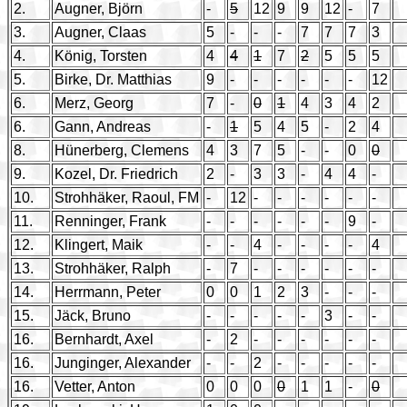
2.
Augner, Björn
-
5
12
9
9
12
-
7
3.
Augner, Claas
5
-
-
-
7
7
7
3
4.
König, Torsten
4
4
1
7
2
5
5
5
5.
Birke, Dr. Matthias
9
-
-
-
-
-
-
12
6.
Merz, Georg
7
-
0
1
4
3
4
2
6.
Gann, Andreas
-
1
5
4
5
-
2
4
8.
Hünerberg, Clemens
4
3
7
5
-
-
0
0
9.
Kozel, Dr. Friedrich
2
-
3
3
-
4
4
-
10.
Strohhäker, Raoul, FM
-
12
-
-
-
-
-
-
11.
Renninger, Frank
-
-
-
-
-
-
9
-
12.
Klingert, Maik
-
-
4
-
-
-
-
4
13.
Strohhäker, Ralph
-
7
-
-
-
-
-
-
14.
Herrmann, Peter
0
0
1
2
3
-
-
-
15.
Jäck, Bruno
-
-
-
-
-
3
-
-
16.
Bernhardt, Axel
-
2
-
-
-
-
-
-
16.
Junginger, Alexander
-
-
2
-
-
-
-
-
16.
Vetter, Anton
0
0
0
0
1
1
-
0