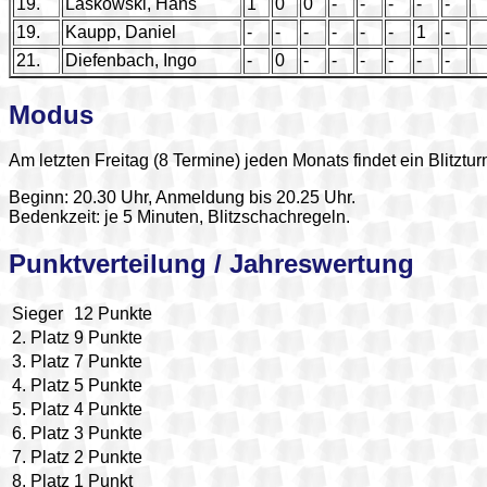
19.
Laskowski, Hans
1
0
0
-
-
-
-
-
19.
Kaupp, Daniel
-
-
-
-
-
-
1
-
21.
Diefenbach, Ingo
-
0
-
-
-
-
-
-
Modus
Am letzten Freitag (8 Termine) jeden Monats findet ein Blitztur
Beginn: 20.30 Uhr, Anmeldung bis 20.25 Uhr.
Bedenkzeit: je 5 Minuten, Blitzschachregeln.
Punktverteilung / Jahreswertung
Sieger
12 Punkte
2. Platz
9 Punkte
3. Platz
7 Punkte
4. Platz
5 Punkte
5. Platz
4 Punkte
6. Platz
3 Punkte
7. Platz
2 Punkte
8. Platz
1 Punkt