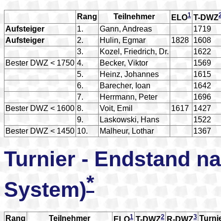
1
Rang
Teilnehmer
ELO
T-DWZ
Aufsteiger
1.
Gann, Andreas
1719
Aufsteiger
2.
Hulin, Egmar
1828
1608
3.
Kozel, Friedrich, Dr.
1622
Bester DWZ < 1750
4.
Becker, Viktor
1569
5.
Heinz, Johannes
1615
6.
Barecher, Ioan
1642
7.
Herrmann, Peter
1696
Bester DWZ < 1600
8.
Voit, Emil
1617
1427
9.
Laskowski, Hans
1522
Bester DWZ < 1450
10.
Malheur, Lothar
1367
Turnier - Endstand n
*
System)
1
2
3
Rang
Teilnehmer
Turni
ELO
T-DWZ
R-DWZ