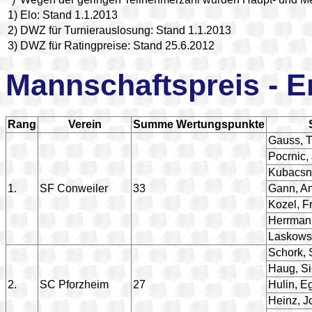
1)
Elo: Stand 1.1.2013
2)
DWZ für Turnierauslosung: Stand 1.1.2013
3)
DWZ für Ratingpreise: Stand 25.6.2012
Mannschaftspreis - E
Rang
Verein
Summe Wertungspunkte
Gauss, T
Pocrnic,
Kubacsn
1.
SF Conweiler
33
Gann, A
Kozel, Fr
Herrmann
Laskows
Schork, 
Haug, S
2.
SC Pforzheim
27
Hulin, E
Heinz, 