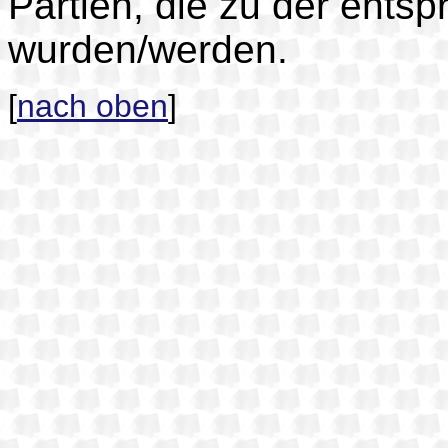
Partien, die zu der ent
wurden/werden.
[
nach oben
]