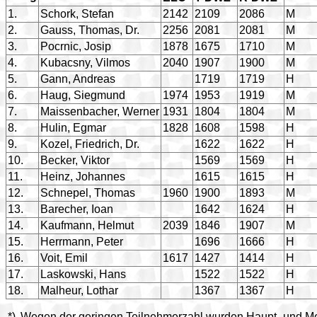
1.
Schork, Stefan
2142
2109
2086
M
2.
Gauss, Thomas, Dr.
2256
2081
2081
M
3.
Pocrnic, Josip
1878
1675
1710
M
4.
Kubacsny, Vilmos
2040
1907
1900
M
5.
Gann, Andreas
1719
1719
H
6.
Haug, Siegmund
1974
1953
1919
M
7.
Maissenbacher, Werner
1931
1804
1804
M
8.
Hulin, Egmar
1828
1608
1598
H
9.
Kozel, Friedrich, Dr.
1622
1622
H
10.
Becker, Viktor
1569
1569
H
11.
Heinz, Johannes
1615
1615
H
12.
Schnepel, Thomas
1960
1900
1893
M
13.
Barecher, Ioan
1642
1624
H
14.
Kaufmann, Helmut
2039
1846
1907
M
15.
Herrmann, Peter
1696
1666
H
16.
Voit, Emil
1617
1427
1414
H
17.
Laskowski, Hans
1522
1522
H
18.
Malheur, Lothar
1367
1367
H
*)
Wegen der geringen Teilnehmerzahl wurden Haupt- und Mei