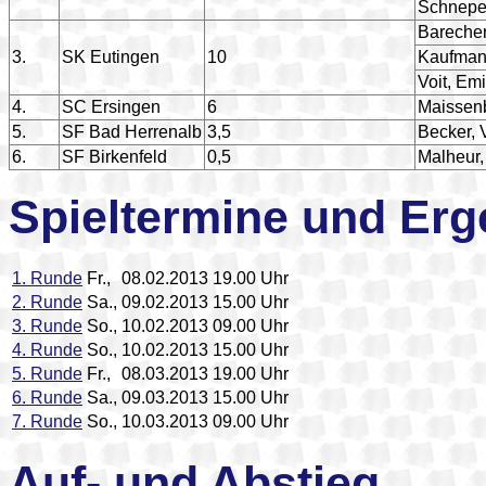
Schnepe
Barecher
3.
SK Eutingen
10
Kaufman
Voit, Emi
4.
SC Ersingen
6
Maissen
5.
SF Bad Herrenalb
3,5
Becker, V
6.
SF Birkenfeld
0,5
Malheur,
Spieltermine und Erg
1. Runde
Fr.,
08.02.2013
19.00 Uhr
2. Runde
Sa.,
09.02.2013
15.00 Uhr
3. Runde
So.,
10.02.2013
09.00 Uhr
4. Runde
So.,
10.02.2013
15.00 Uhr
5. Runde
Fr.,
08.03.2013
19.00 Uhr
6. Runde
Sa.,
09.03.2013
15.00 Uhr
7. Runde
So.,
10.03.2013
09.00 Uhr
Auf- und Abstieg