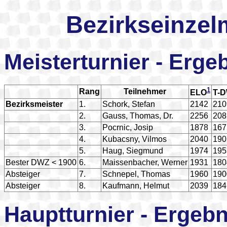
Bezirkseinzel
Meisterturnier - Erge
1
Rang
Teilnehmer
ELO
T-
Bezirksmeister
1.
Schork, Stefan
2142
210
2.
Gauss, Thomas, Dr.
2256
208
3.
Pocrnic, Josip
1878
167
4.
Kubacsny, Vilmos
2040
190
5.
Haug, Siegmund
1974
195
Bester DWZ < 1900
6.
Maissenbacher, Werner
1931
180
Absteiger
7.
Schnepel, Thomas
1960
190
Absteiger
8.
Kaufmann, Helmut
2039
184
Hauptturnier - Ergebn